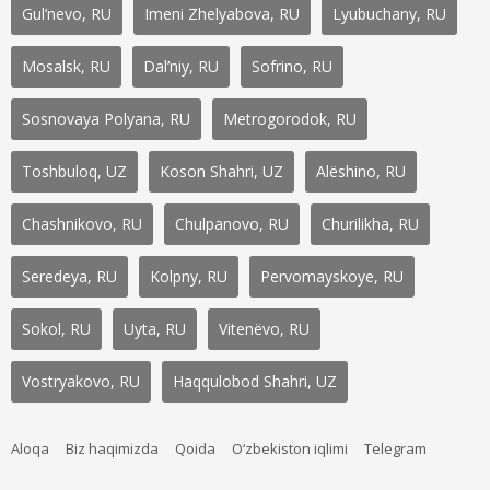
Gul’nevo, RU
Imeni Zhelyabova, RU
Lyubuchany, RU
Mosalsk, RU
Dal’niy, RU
Sofrino, RU
Sosnovaya Polyana, RU
Metrogorodok, RU
Toshbuloq, UZ
Koson Shahri, UZ
Alëshino, RU
Chashnikovo, RU
Chulpanovo, RU
Churilikha, RU
Seredeya, RU
Kolpny, RU
Pervomayskoye, RU
Sokol, RU
Uyta, RU
Vitenëvo, RU
Vostryakovo, RU
Haqqulobod Shahri, UZ
Aloqa
Biz haqimizda
Qoida
O‘zbekiston iqlimi
Telegram