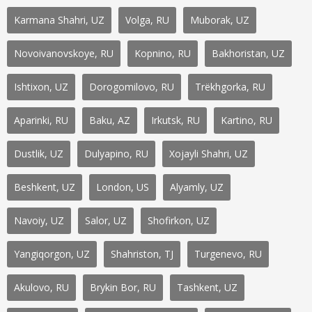
Karmana Shahri, UZ
Volga, RU
Muborak, UZ
Novoivanovskoye, RU
Kopnino, RU
Bakhoristan, UZ
Ishtixon, UZ
Dorogomilovo, RU
Trëkhgorka, RU
Aparinki, RU
Baku, AZ
Irkutsk, RU
Kartino, RU
Dustlik, UZ
Dulyapino, RU
Xojayli Shahri, UZ
Beshkent, UZ
London, US
Alyamly, UZ
Navoiy, UZ
Salor, UZ
Shofirkon, UZ
Yangiqorgon, UZ
Shahriston, TJ
Turgenevo, RU
Akulovo, RU
Brykin Bor, RU
Tashkent, UZ