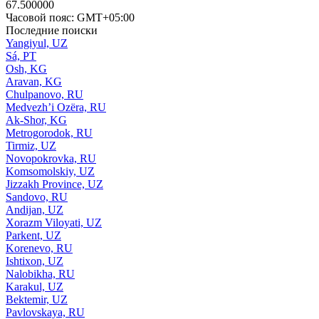
67.500000
Часовой пояс: GMT+05:00
Последние поиски
Yangiyul, UZ
Sá, PT
Osh, KG
Aravan, KG
Chulpanovo, RU
Medvezh’i Ozëra, RU
Ak-Shor, KG
Metrogorodok, RU
Tirmiz, UZ
Novopokrovka, RU
Komsomolskiy, UZ
Jizzakh Province, UZ
Sandovo, RU
Andijan, UZ
Xorazm Viloyati, UZ
Parkent, UZ
Korenevo, RU
Ishtixon, UZ
Nalobikha, RU
Karakul, UZ
Bektemir, UZ
Pavlovskaya, RU