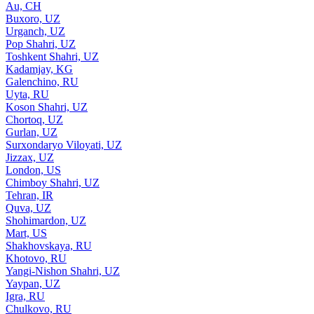
Au, CH
Buxoro, UZ
Urganch, UZ
Pop Shahri, UZ
Toshkent Shahri, UZ
Kadamjay, KG
Galenchino, RU
Uyta, RU
Koson Shahri, UZ
Chortoq, UZ
Gurlan, UZ
Surxondaryo Viloyati, UZ
Jizzax, UZ
London, US
Chimboy Shahri, UZ
Tehran, IR
Quva, UZ
Shohimardon, UZ
Mart, US
Shakhovskaya, RU
Khotovo, RU
Yangi-Nishon Shahri, UZ
Yaypan, UZ
Igra, RU
Chulkovo, RU