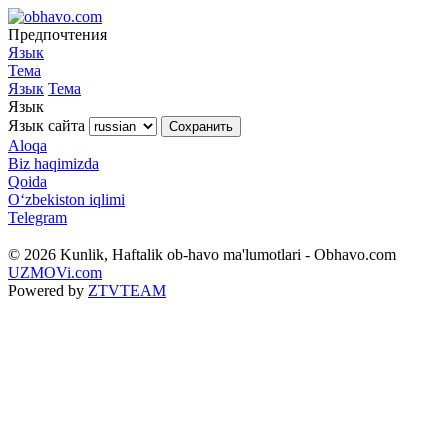
Предпочтения
Язык
Тема
Язык
Тема
Язык
Язык сайта
Сохранить
Aloqa
Biz haqimizda
Qoida
O‘zbekiston iqlimi
Telegram
© 2026 Kunlik, Haftalik ob-havo ma'lumotlari - Obhavo.com
UZMOVi.com
Powered by
ZTVTEAM