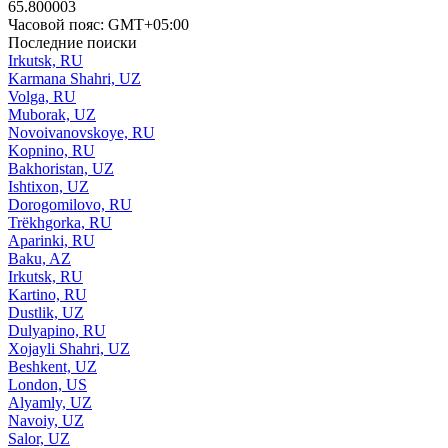
65.800003
Часовой пояс: GMT+05:00
Последние поиски
Irkutsk, RU
Karmana Shahri, UZ
Volga, RU
Muborak, UZ
Novoivanovskoye, RU
Kopnino, RU
Bakhoristan, UZ
Ishtixon, UZ
Dorogomilovo, RU
Trëkhgorka, RU
Aparinki, RU
Baku, AZ
Irkutsk, RU
Kartino, RU
Dustlik, UZ
Dulyapino, RU
Xojayli Shahri, UZ
Beshkent, UZ
London, US
Alyamly, UZ
Navoiy, UZ
Salor, UZ