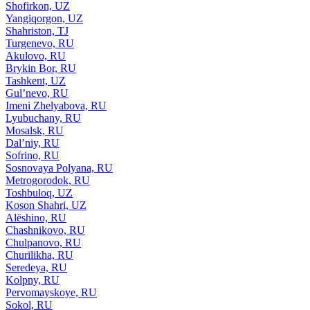
Shofirkon, UZ
Yangiqorgon, UZ
Shahriston, TJ
Turgenevo, RU
Akulovo, RU
Brykin Bor, RU
Tashkent, UZ
Gul’nevo, RU
Imeni Zhelyabova, RU
Lyubuchany, RU
Mosalsk, RU
Dal’niy, RU
Sofrino, RU
Sosnovaya Polyana, RU
Metrogorodok, RU
Toshbuloq, UZ
Koson Shahri, UZ
Alëshino, RU
Chashnikovo, RU
Chulpanovo, RU
Churilikha, RU
Seredeya, RU
Kolpny, RU
Pervomayskoye, RU
Sokol, RU