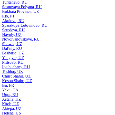
Turgenevo, RU
Sosnovaya Polyana, RU
Bukhara Province, UZ
Rio, PT
Akulovo, RU
Spasskoye-Lutovinovo, RU
Seredeya, RU
Navoiy, UZ
Novoivanovskoye, RU
Showot, UZ
Dal’niy, RU
Beshariq, UZ
Yangiyer, UZ
Pistsovo, RU
Lyubuchany, RU
Toshloq, UZ
Chust Shahri, UZ
Koson Shahri, UZ
Bu, FR
Yaku, CA
Ugra, RU
Astana, KZ
Kitob, UZ
Aktepa, UZ
Helena, US