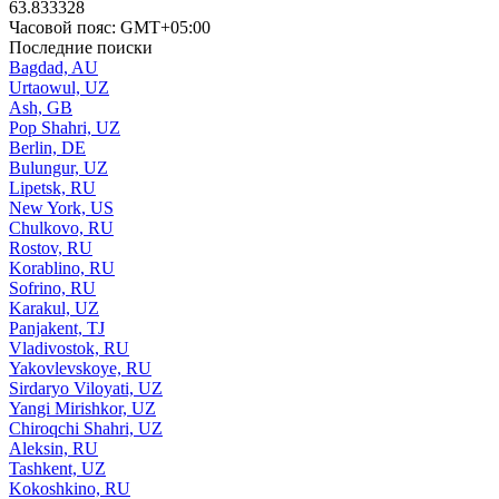
63.833328
Часовой пояс: GMT+05:00
Последние поиски
Bagdad, AU
Urtaowul, UZ
Ash, GB
Pop Shahri, UZ
Berlin, DE
Bulungur, UZ
Lipetsk, RU
New York, US
Chulkovo, RU
Rostov, RU
Korablino, RU
Sofrino, RU
Karakul, UZ
Panjakent, TJ
Vladivostok, RU
Yakovlevskoye, RU
Sirdaryo Viloyati, UZ
Yangi Mirishkor, UZ
Chiroqchi Shahri, UZ
Aleksin, RU
Tashkent, UZ
Kokoshkino, RU