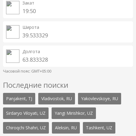
Закат
19:50
Широта
39.533329
Долгота
63.833328
Часовой пояс: GMT+05:00
Последние поиски
Panjakent, TJ
Vladivostok, RU
Yakovlevskoye, RU
Sirdaryo Viloyati, UZ
Yangi Mirishkor, UZ
Chiroqchi Shahri, UZ
Aleksin, RU
Tashkent, UZ