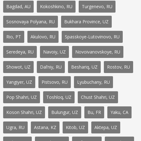
Bagdad, AU
Kokoshkino, RU
Turgenevo, RU
Sosnovaya Polyana, RU
Bukhara Province, UZ
Rio, PT
Akulovo, RU
Spasskoye-Lutovinovo, RU
Seredeya, RU
Navoiy, UZ
Novoivanovskoye, RU
Showot, UZ
Dal’niy, RU
Beshariq, UZ
Rostov, RU
Yangiyer, UZ
Pistsovo, RU
Lyubuchany, RU
Pop Shahri, UZ
Toshloq, UZ
Chust Shahri, UZ
Koson Shahri, UZ
Bulungur, UZ
Bu, FR
Yaku, CA
Ugra, RU
Astana, KZ
Kitob, UZ
Aktepa, UZ