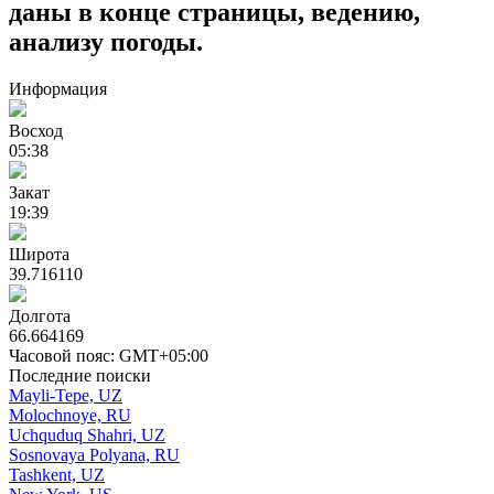
даны в конце страницы, ведению,
анализу погоды.
Информация
Восход
05:38
Закат
19:39
Широта
39.716110
Долгота
66.664169
Часовой пояс: GMT+05:00
Последние поиски
Mayli-Tepe, UZ
Molochnoye, RU
Uchquduq Shahri, UZ
Sosnovaya Polyana, RU
Tashkent, UZ