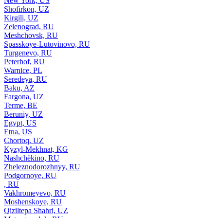
New York, US
Shofirkon, UZ
Kirgili, UZ
Zelenograd, RU
Meshchovsk, RU
Spasskoye-Lutovinovo, RU
Turgenevo, RU
Peterhof, RU
Warnice, PL
Seredeya, RU
Baku, AZ
Fargona, UZ
Terme, BE
Beruniy, UZ
Egypt, US
Etna, US
Chortoq, UZ
Kyzyl-Mekhnat, KG
Nashchëkino, RU
Zheleznodorozhnyy, RU
Podgornoye, RU
, RU
Vakhromeyevo, RU
Moshenskoye, RU
Qiziltepa Shahri, UZ