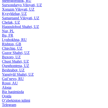
Metrogorodok, RU
Surxondaryo Viloyati, UZ
Xorazm Viloyati, UZ
Kyzyldzhar, UZ
Samarqand Viloyati, UZ
Chelak, UZ
Haqqulobod Shahri, UZ
Nur, PL
Bu, FR
Lyubokhna, RU
Rishton, GB
Chirchiq, UZ
Guzor Shahri, UZ
Buxoro, UZ
Chust Shahri, UZ
Qurghontepa, UZ
Beshrabot, UZ
Yangiyŭl Shahri, UZ
Gul’nevo, RU
Rossi, AU
Aloqa
Biz haqimizda
Qoida
O‘zbekiston iqlimi
Telegram