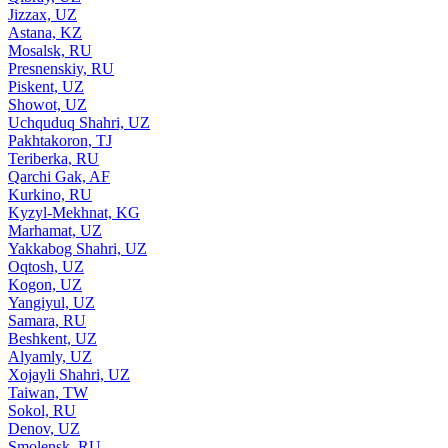
Jizzax, UZ
Astana, KZ
Mosalsk, RU
Presnenskiy, RU
Piskent, UZ
Showot, UZ
Uchquduq Shahri, UZ
Pakhtakoron, TJ
Teriberka, RU
Qarchi Gak, AF
Kurkino, RU
Kyzyl-Mekhnat, KG
Marhamat, UZ
Yakkabog Shahri, UZ
Oqtosh, UZ
Kogon, UZ
Yangiyul, UZ
Samara, RU
Beshkent, UZ
Alyamly, UZ
Xojayli Shahri, UZ
Taiwan, TW
Sokol, RU
Denov, UZ
Smolensk, RU