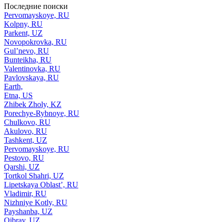
Последние поиски
Pervomayskoye, RU
Kolpny, RU
Parkent, UZ
Novopokrovka, RU
Gul’nevo, RU
Bunteikha, RU
Valentinovka, RU
Pavlovskaya, RU
Earth,
Etna, US
Zhibek Zholy, KZ
Porechye-Rybnoye, RU
Chulkovo, RU
Akulovo, RU
Tashkent, UZ
Pervomayskoye, RU
Pestovo, RU
Qarshi, UZ
Tortkol Shahri, UZ
Lipetskaya Oblast’, RU
Vladimir, RU
Nizhniye Kotly, RU
Payshanba, UZ
Qibray, UZ