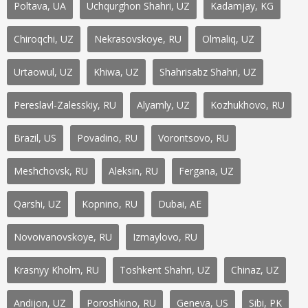
Poltava, UA
Uchqurghon Shahri, UZ
Kadamjay, KG
Chiroqchi, UZ
Nekrasovskoye, RU
Olmaliq, UZ
Urtaowul, UZ
Khiwa, UZ
Shahrisabz Shahri, UZ
Pereslavl-Zalesskiy, RU
Alyamly, UZ
Kozhukhovo, RU
Brazil, US
Povadino, RU
Vorontsovo, RU
Meshchovsk, RU
Aleksin, RU
Fergana, UZ
Qarshi, UZ
Kopnino, RU
Dubai, AE
Novoivanovskoye, RU
Izmaylovo, RU
Krasnyy Kholm, RU
Toshkent Shahri, UZ
Chinaz, UZ
Andijon, UZ
Poroshkino, RU
Geneva, US
Sibi, PK