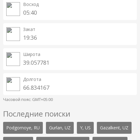
Восход
05:40
Закат
19:36
Широта
39.057781
Долгота
66.834167
Часовой пояс: GMT+05:00
Последние поиски
Podgornoye, RU
Gurlan, UZ
Y, US
Gazalkent, UZ