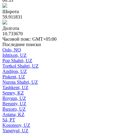
00:33
Широта
59.911831
Долгота
10.733670
Часовой пояс: GMT+05:00
Последние поиски
Oslo, NO
Ishtixon, UZ
Pop Shahri, UZ
Tortkol Shahri, UZ
Andijon, UZ
Piskent, UZ
Nurota Shahri, UZ
Tashkent, UZ
Semey, KZ
Boysun, UZ
Beruniy, UZ
Buxoro, UZ
Astana, KZ
Sá, PT
Kosonsoy, UZ
Yangiyul, UZ