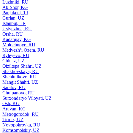
Luzhniki, RU
Ak-Shor, KG
Panjakent, TJ
Gurlan, UZ
İstanbul, TR
Ustyuzhna, RU
Orsha, RU
Kadamjay, KG
Molochnoye, RU
Medvezh’i Ozëra, RU
Ryleyevo, RU
Chinaz, UZ
Qiziltepa Shahri, UZ
Shakhovskaya, RU
Shchitnikovo, RU
Mangit Shahri, UZ
Saratov, RU
Chulpanovo, RU
Surxondaryo Viloyati, UZ
Osh, KG
Aravan, KG
Metrogorodok, RU
Tirmiz, UZ
Novopokrovka, RU
Komsomolskiy, UZ