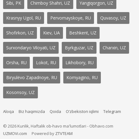
Sibi, PK
Chimboy Shahri, UZ
Yangiqorgon, UZ
Krasnyy Ugol, RU
Pervomayskoye, RU
Quvasoy, UZ
Shofirkon, UZ
Kiev, UA
Beshkent, UZ
Surxondaryo Viloyati, UZ
Byrkguzar, UZ
Charxin, UZ
Orsha, RU
Lokot, RU
Likhobory, RU
Biryulëvo Zapadnoye, RU
Komyagino, RU
Kosonsoy, UZ
Aloqa
Biz haqimizda
Qoida
O‘zbekiston iqlimi
Telegram
© 2026 Kunlik, Haftalik ob-havo ma'lumotlari - Obhavo.com
UZMOVi.com
Powered by
ZTVTEAM