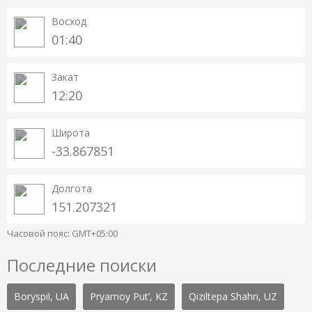
Восход
01:40
Закат
12:20
Широта
-33.867851
Долгота
151.207321
Часовой пояс: GMT+05:00
Последние поиски
Boryspil, UA
Pryamoy Put’, KZ
Qiziltepa Shahri, UZ