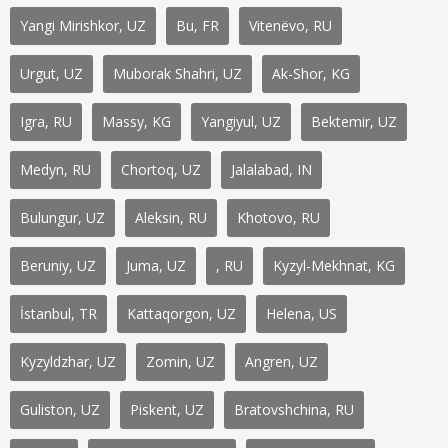
Yangi Mirishkor, UZ
Bu, FR
Vitenëvo, RU
Urgut, UZ
Muborak Shahri, UZ
Ak-Shor, KG
Igra, RU
Massy, KG
Yangiyul, UZ
Bektemir, UZ
Medyn, RU
Chortoq, UZ
Jalalabad, IN
Bulungur, UZ
Aleksin, RU
Khotovo, RU
Beruniy, UZ
Juma, UZ
, RU
Kyzyl-Mekhnat, KG
İstanbul, TR
Kattaqorgon, UZ
Helena, US
Kyzyldzhar, UZ
Zomin, UZ
Angren, UZ
Guliston, UZ
Piskent, UZ
Bratovshchina, RU