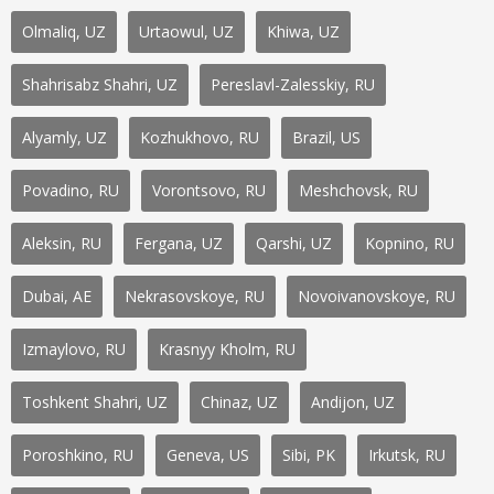
Olmaliq, UZ
Urtaowul, UZ
Khiwa, UZ
Shahrisabz Shahri, UZ
Pereslavl-Zalesskiy, RU
Alyamly, UZ
Kozhukhovo, RU
Brazil, US
Povadino, RU
Vorontsovo, RU
Meshchovsk, RU
Aleksin, RU
Fergana, UZ
Qarshi, UZ
Kopnino, RU
Dubai, AE
Nekrasovskoye, RU
Novoivanovskoye, RU
Izmaylovo, RU
Krasnyy Kholm, RU
Toshkent Shahri, UZ
Chinaz, UZ
Andijon, UZ
Poroshkino, RU
Geneva, US
Sibi, PK
Irkutsk, RU