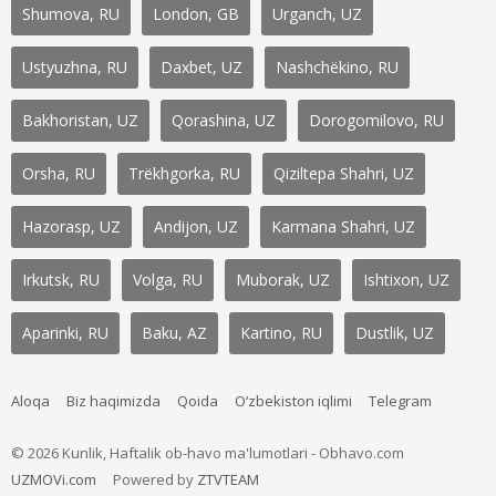
Shumova, RU
London, GB
Urganch, UZ
Ustyuzhna, RU
Daxbet, UZ
Nashchëkino, RU
Bakhoristan, UZ
Qorashina, UZ
Dorogomilovo, RU
Orsha, RU
Trëkhgorka, RU
Qiziltepa Shahri, UZ
Hazorasp, UZ
Andijon, UZ
Karmana Shahri, UZ
Irkutsk, RU
Volga, RU
Muborak, UZ
Ishtixon, UZ
Aparinki, RU
Baku, AZ
Kartino, RU
Dustlik, UZ
Aloqa
Biz haqimizda
Qoida
O‘zbekiston iqlimi
Telegram
© 2026 Kunlik, Haftalik ob-havo ma'lumotlari - Obhavo.com
UZMOVi.com
Powered by
ZTVTEAM